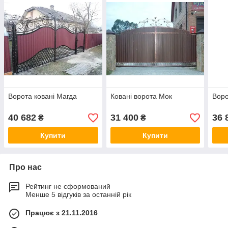
Ворота ковані Магда
Ковані ворота Мок
Воро
40 682
31 400
36 
₴
₴
Купити
Купити
Про нас
Рейтинг не сформований
Менше 5 відгуків за останній рік
Працює з 21.11.2016