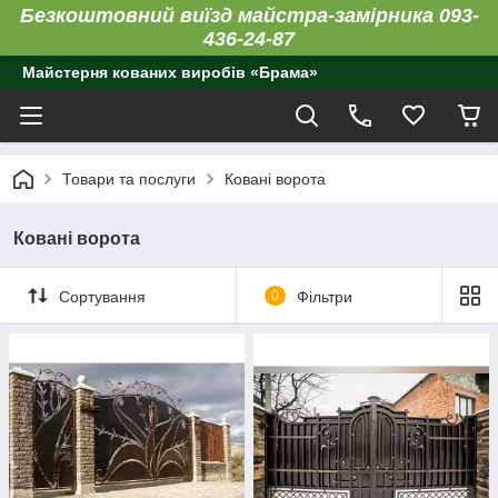
Безкоштовний виїзд майстра-замірника 093-
436-24-87
Майстерня кованих виробів «Брама»
Товари та послуги
Ковані ворота
Ковані ворота
Сортування
0
Фільтри