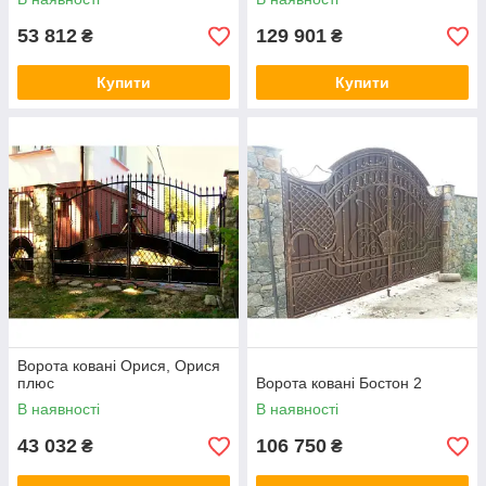
53 812
129 901
₴
₴
Купити
Купити
Ворота ковані Орися, Орися
плюс
Ворота ковані Бостон 2
В наявності
В наявності
43 032
106 750
₴
₴