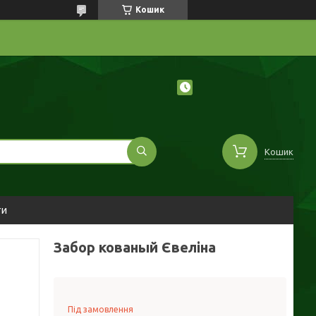
Кошик
Кошик
ти
Забор кованый Євеліна
Під замовлення