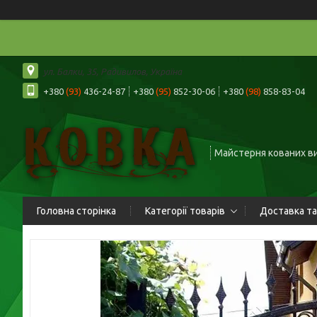
ул. Балки, 35, Радивилов, Україна
+380
(93)
436-24-87
+380
(95)
852-30-06
+380
(98)
858-83-04
Майстерня кованих в
Головна сторінка
Категорії товарів
Доставка та