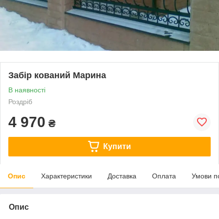
Забір кований Марина
В наявності
Роздріб
4 970
₴
Купити
Опис
Характеристики
Доставка
Оплата
Умови п
Опис