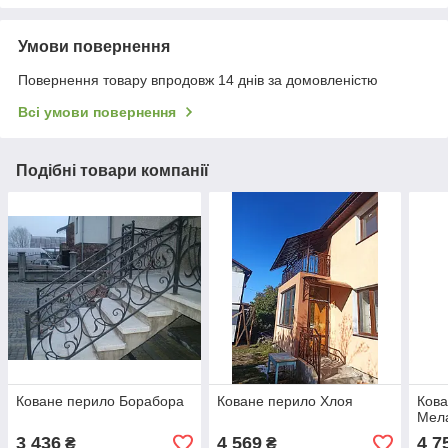
Умови повернення
Повернення товару впродовж 14 днів за домовленістю
Всі умови повернення
Подібні товари компанії
Коване перило Борабора
Коване перило Хлоя
Кова
Мела
3 436
4 569
4 7
₴
₴