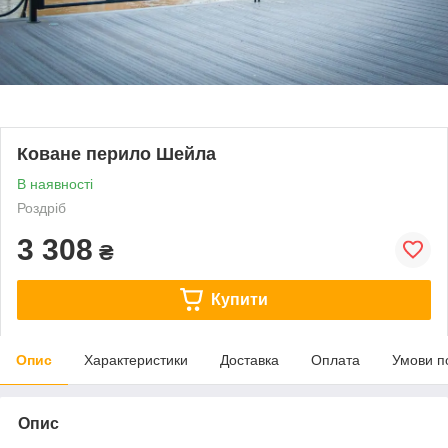
Коване перило Шейла
В наявності
Роздріб
3 308
₴
Купити
Опис
Характеристики
Доставка
Оплата
Умови п
Опис