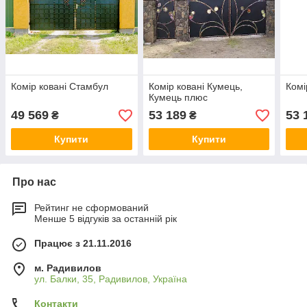
Комір ковані Стамбул
Комір ковані Кумець,
Комі
Кумець плюс
49 569
53 189
53 
₴
₴
Купити
Купити
Про нас
Рейтинг не сформований
Менше 5 відгуків за останній рік
Працює з 21.11.2016
м. Радивилов
ул. Балки, 35, Радивилов, Україна
Контакти