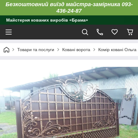
Безкоштовний виїзд майстра-замірника 093-
436-24-87
Майстерня кованих виробів «Брама»
Товари та послуги
Ковані ворота
Комір ковані Ольга