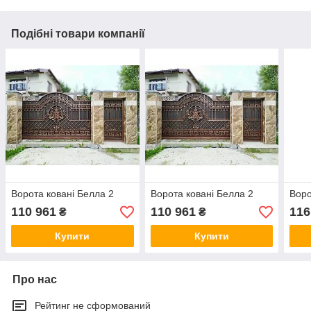
Подібні товари компанії
Ворота ковані Белла 2
Ворота ковані Белла 2
Воро
110 961
110 961
116
₴
₴
Купити
Купити
Про нас
Рейтинг не сформований