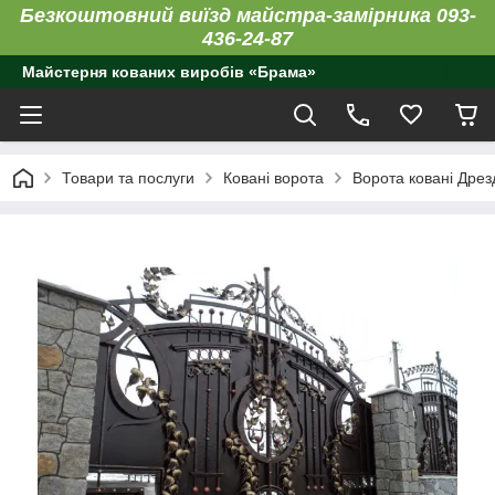
Безкоштовний виїзд майстра-замірника 093-
436-24-87
Майстерня кованих виробів «Брама»
Товари та послуги
Ковані ворота
Ворота ковані Дрез