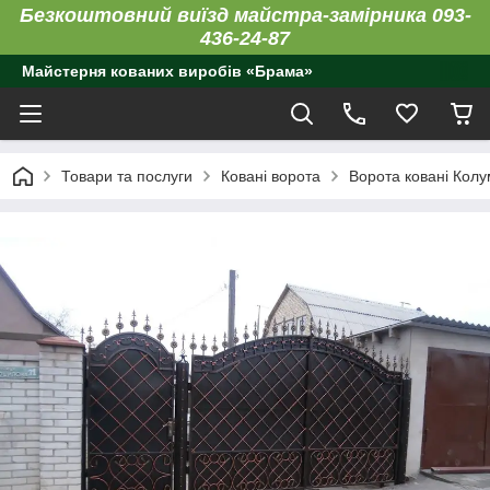
Безкоштовний виїзд майстра-замірника 093-
436-24-87
Майстерня кованих виробів «Брама»
Товари та послуги
Ковані ворота
Ворота ковані Колу