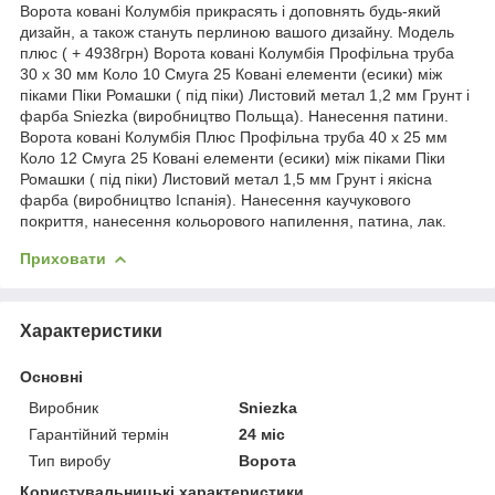
Ворота ковані Колумбія прикрасять і доповнять будь-який
дизайн, а також стануть перлиною вашого дизайну. Модель
плюс ( + 4938грн) Ворота ковані Колумбія Профільна труба
30 х 30 мм Коло 10 Смуга 25 Ковані елементи (есики) між
піками Піки Ромашки ( під піки) Листовий метал 1,2 мм Грунт і
фарба Sniezka (виробництво Польща). Нанесення патини.
Ворота ковані Колумбія Плюс Профільна труба 40 х 25 мм
Коло 12 Смуга 25 Ковані елементи (есики) між піками Піки
Ромашки ( під піки) Листовий метал 1,5 мм Грунт і якісна
фарба (виробництво Іспанія). Нанесення каучукового
покриття, нанесення кольорового напилення, патина, лак.
Приховати
Характеристики
Основні
Виробник
Sniezka
Гарантійний термін
24 міс
Тип виробу
Ворота
Користувальницькі характеристики