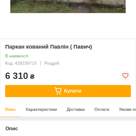
Паркан кований Павлін ( Павич)
В наявності
Код: 428239715
Роздріб
6 310
₴
Купити
Опис
Характеристики
Доставка
Оплата
Умови п
Опис