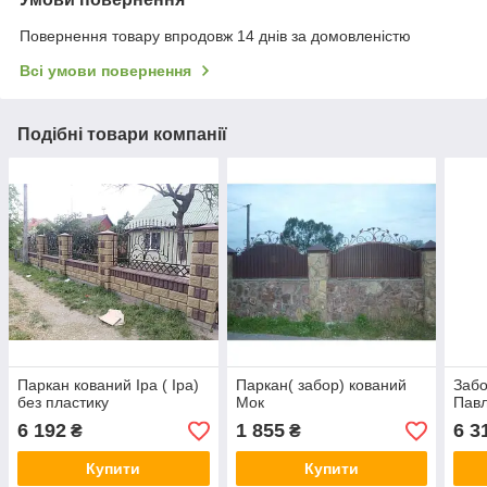
Повернення товару впродовж 14 днів за домовленістю
Всі умови повернення
Подібні товари компанії
Паркан кований Іра ( Іра)
Паркан( забор) кований
Забо
без пластику
Мок
Пав
6 192
1 855
6 3
₴
₴
Купити
Купити