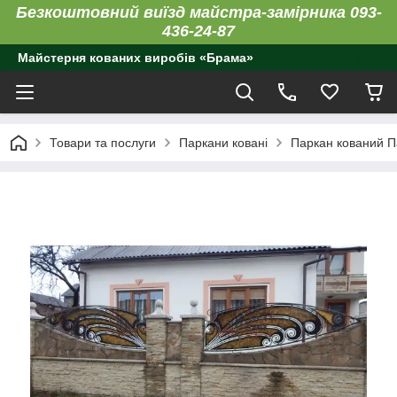
Безкоштовний виїзд майстра-замірника 093-
436-24-87
Майстерня кованих виробів «Брама»
Товари та послуги
Паркани ковані
Паркан кований Па