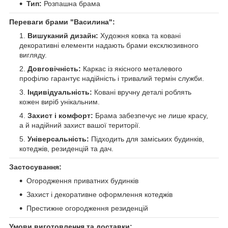
Тип:
Розпашна брама
Переваги брами "Василина":
Вишуканий дизайн:
Художня ковка та ковані
декоративні елементи надають брами ексклюзивного
вигляду.
Довговічність:
Каркас із якісного металевого
профілю гарантує надійність і тривалий термін служби.
Індивідуальність:
Ковані вручну деталі роблять
кожен виріб унікальним.
Захист і комфорт:
Брама забезпечує не лише красу,
а й надійний захист вашої території.
Універсальність:
Підходить для заміських будинків,
котеджів, резиденцій та дач.
Застосування:
Огородження приватних будинків
Захист і декоративне оформлення котеджів
Престижне огородження резиденцій
Умови виготовлення та доставки: