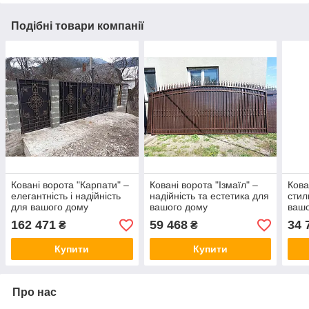
Подібні товари компанії
Ковані ворота "Карпати" –
Ковані ворота "Ізмаїл" –
Кова
елегантність і надійність
надійність та естетика для
стил
для вашого дому
вашого дому
вашо
162 471
59 468
34 
₴
₴
Купити
Купити
Про нас