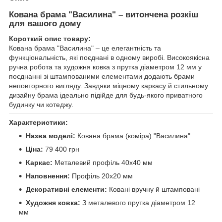
Кована брама "Василина" – витончена розкіш
для вашого дому
Короткий опис товару:
Кована брама "Василина" – це елегантність та
функціональність, які поєднані в одному виробі. Високоякісна
ручна робота та художня ковка з прутка діаметром 12 мм у
поєднанні зі штампованими елементами додають брами
неповторного вигляду. Завдяки міцному каркасу й стильному
дизайну брама ідеально підійде для будь-якого приватного
будинку чи котеджу.
Характеристики:
Назва моделі:
Кована брама (коміра) "Василина"
Ціна:
79 400 грн
Каркас:
Металевий профіль 40х40 мм
Наповнення:
Профіль 20х20 мм
Декоративні елементи:
Ковані вручну й штамповані
Художня ковка:
З металевого прутка діаметром 12
мм