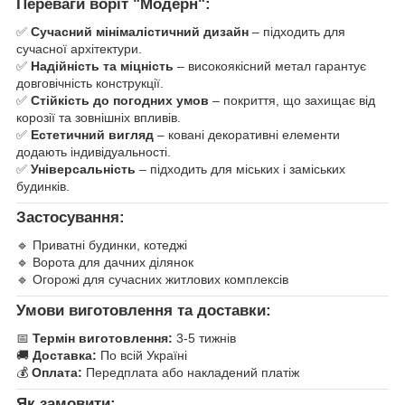
Переваги воріт "Модерн":
✅
Сучасний мінімалістичний дизайн
– підходить для
сучасної архітектури.
✅
Надійність та міцність
– високоякісний метал гарантує
довговічність конструкції.
✅
Стійкість до погодних умов
– покриття, що захищає від
корозії та зовнішніх впливів.
✅
Естетичний вигляд
– ковані декоративні елементи
додають індивідуальності.
✅
Універсальність
– підходить для міських і заміських
будинків.
Застосування:
🔹 Приватні будинки, котеджі
🔹 Ворота для дачних ділянок
🔹 Огорожі для сучасних житлових комплексів
Умови виготовлення та доставки:
📅
Термін виготовлення:
3-5 тижнів
🚚
Доставка:
По всій Україні
💰
Оплата:
Передплата або накладений платіж
Як замовити: