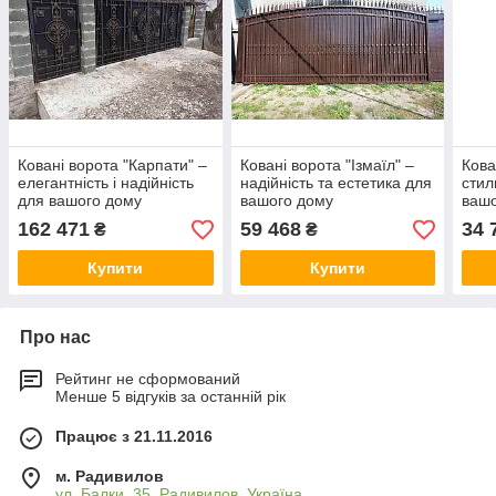
Ковані ворота "Карпати" –
Ковані ворота "Ізмаїл" –
Кова
елегантність і надійність
надійність та естетика для
стил
для вашого дому
вашого дому
вашо
162 471
59 468
34 
₴
₴
Купити
Купити
Про нас
Рейтинг не сформований
Менше 5 відгуків за останній рік
Працює з 21.11.2016
м. Радивилов
ул. Балки, 35, Радивилов, Україна