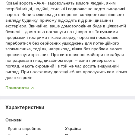
Ковані ворота «Аня» задовольнять вимоги людей, яким
потрібні міцні, надійні, стильні і водночас не надто вигадливі
ворота. Вони є ключем до створення солідного зовнішнього
вигляду будинку, причому підходять під різні дизайни і
екстер'єри. Звичайно, ваше домоволодіння буде в цілковитій
безпеці – достатньо поглянути на ці ворота з їх вузькими
прорізами і гострими піками зверху, через які неможливо
перебратися без серйозних ушкоджень для потенційного
зловмисника, тоді як, наприклад, кішка без проблем зможе
прослизнути крізь них. При виготовленні майстри не забули
попрацювати і над дизайном воріт – вони привертають
погляд, мають скромний і в той же час досить вишуканий
вигляд. При належному догляді «Аня» прослужить вам кілька
десятків років.
Приховати
Характеристики
Основні
Країна виробник
Україна