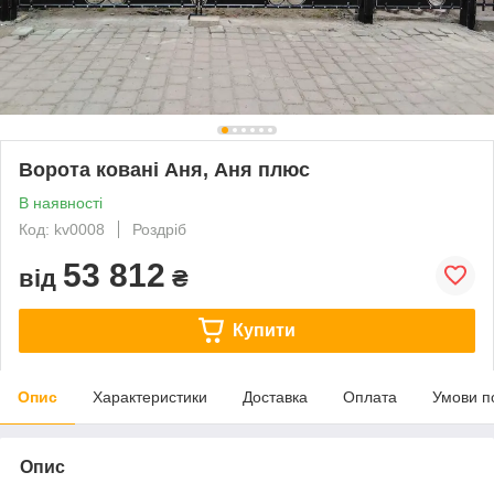
Ворота ковані Аня, Аня плюс
В наявності
Код: kv0008
Роздріб
53 812
від
₴
Купити
Опис
Характеристики
Доставка
Оплата
Умови п
Опис