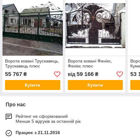
Ворота ковані Трускавець,
Ворота ковані Фенікс,
Воро
Трускавець плюс
Фенікс плюс
Кум
55 767
59 166
53 
₴
від
₴
Купити
Купити
Про нас
Рейтинг не сформований
Менше 5 відгуків за останній рік
Працює з 21.11.2016