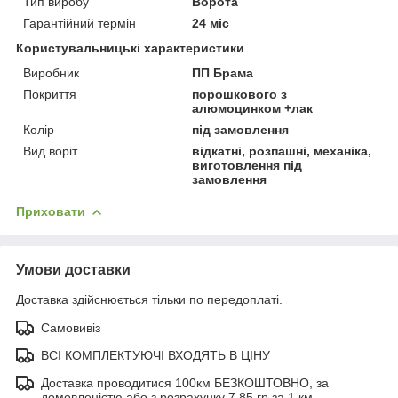
Тип виробу
Ворота
Гарантійний термін
24 міс
Користувальницькі характеристики
Виробник
ПП Брама
Покриття
порошкового з
алюмоцинком +лак
Колір
під замовлення
Вид воріт
відкатні, розпашні, механіка,
виготовлення під
замовлення
Приховати
Умови доставки
Доставка здійснюється тільки по передоплаті.
Самовивіз
ВСІ КОМПЛЕКТУЮЧІ ВХОДЯТЬ В ЦІНУ
Доставка проводитися 100км БЕЗКОШТОВНО, за
домовленістю або з розрахунку 7.85 гр за 1 км