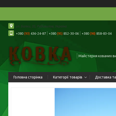
ул. Балки, 35, Радивилов, Україна
+380
(93)
436-24-87
+380
(95)
852-30-06
+380
(98)
858-83-04
Майстерня кованих в
Головна сторінка
Категорії товарів
Доставка та