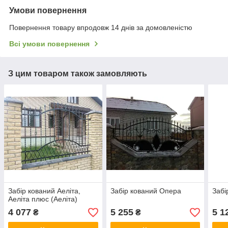
Умови повернення
Повернення товару впродовж 14 днів за домовленістю
Всі умови повернення
З цим товаром також замовляють
Забір кований Аеліта,
Забір кований Опера
Забі
Аеліта плюс (Аеліта)
4 077
5 255
5 1
₴
₴