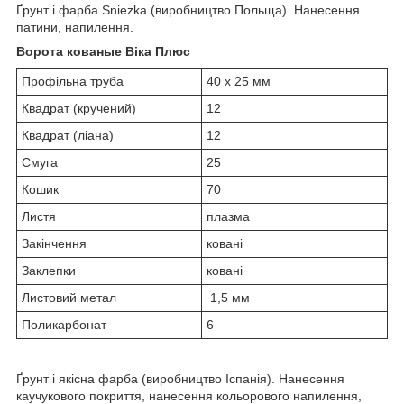
Ґрунт і фарба Sniezka (виробництво Польща). Нанесення
патини, напилення.
Ворота кованые Віка Плюс
Профільна труба
40 х 25 мм
Квадрат (кручений)
12
Квадрат (ліана)
12
Смуга
25
Кошик
70
Листя
плазма
Закінчення
ковані
Заклепки
ковані
Листовий метал
1,5 мм
Поликарбонат
6
Ґрунт і якісна фарба (виробництво Іспанія). Нанесення
каучукового покриття, нанесення кольорового напилення,