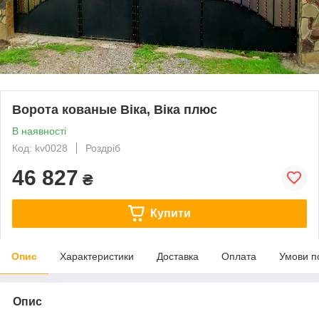
Ворота кованые Віка, Віка плюс
В наявності
Код: kv0028
Роздріб
46 827
₴
Купити
Опис
Характеристики
Доставка
Оплата
Умови п
Опис