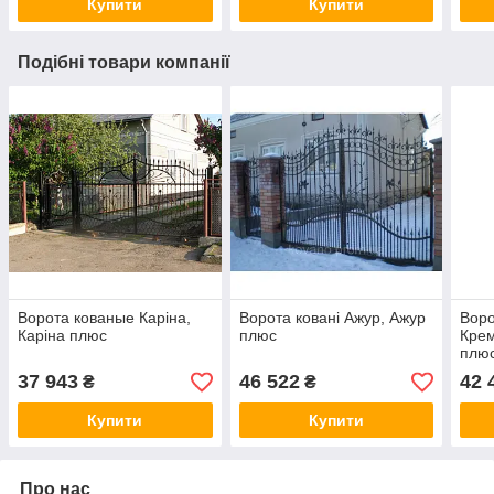
Купити
Купити
Подібні товари компанії
Ворота кованые Каріна,
Ворота ковані Ажур, Ажур
Воро
Каріна плюс
плюс
Кре
плю
37 943
46 522
42 
₴
₴
Купити
Купити
Про нас