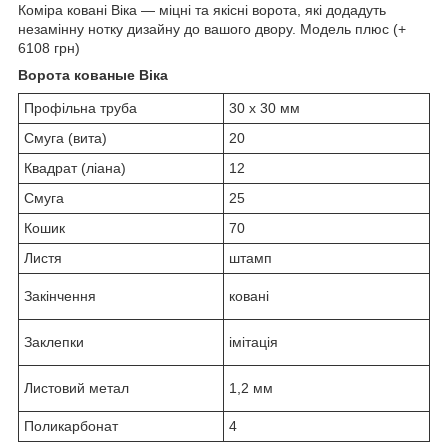
Коміра ковані Віка — міцні та якісні ворота, які додадуть
незамінну нотку дизайну до вашого двору. Модель плюс (+
6108 грн)
Ворота кованые Віка
Профільна труба
30 х 30 мм
Смуга (вита)
20
Квадрат (ліана)
12
Смуга
25
Кошик
70
Листя
штамп
Закінчення
ковані
Заклепки
імітація
Листовий метал
1,2 мм
Поликарбонат
4