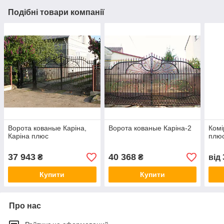
Подібні товари компанії
Ворота кованые Каріна,
Ворота кованые Каріна-2
Комі
Каріна плюс
плю
37 943
40 368
₴
₴
від
Купити
Купити
Про нас