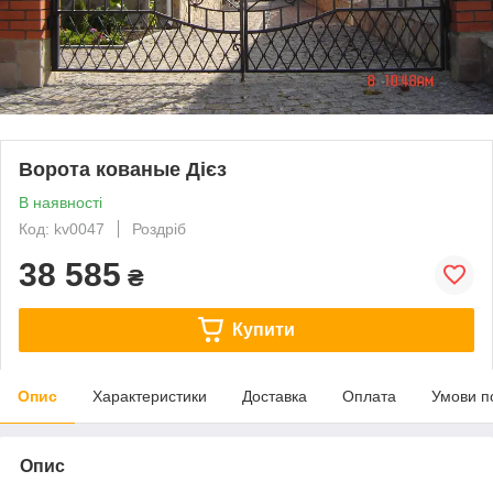
Ворота кованые Дієз
В наявності
Код: kv0047
Роздріб
38 585
₴
Купити
Опис
Характеристики
Доставка
Оплата
Умови п
Опис