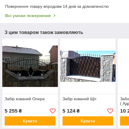
Повернення товару впродовж 14 днів за домовленістю
Всі умови повернення
З цим товаром також замовляють
Забір кований Опера
Забір кований Щіт
Забо
( Ад
5 255
5 124
10 
₴
₴
Купити
Купити