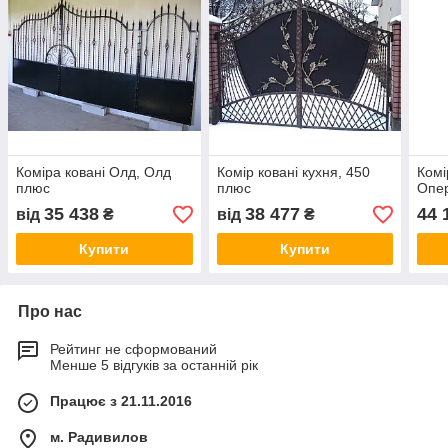
Коміра ковані Олд, Олд
Комір ковані кухня, 450
Комі
плюс
плюс
Опе
35 438
38 477
44 
від
₴
від
₴
Купити
Купити
Про нас
Рейтинг не сформований
Менше 5 відгуків за останній рік
Працює з 21.11.2016
м. Радивилов