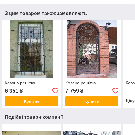
З цим товаром також замовляють
Кована решітка
Кована решітка
Кова
6 351
7 759
₴
₴
Цін
Купити
Купити
Подібні товари компанії