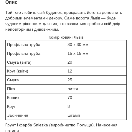
Опис
Той, хто любить свій будинок, прикрасить його та доповнить
добрими елементами декору. Саме ворота Львів — буде
чудовим рішенням для тих, хто зважиться зробити свій двір
неповторним і дивовижним.
Комір ковані Львів
Профільна труба
30 х 30 мм
Профільна труба
15 х 15 мм
Смуга (вита)
20
Круг (квіти)
12
Смуга
25
Піка
лиття
Кошик
70
Круг
8
Закінчення
штамп
Ґрунт і фарба Sniezka (виробництво Польща). Нанесення
патини.