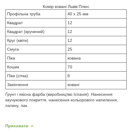
Комір ковані Львів Плюс
Профільна труба
40 х 25 мм
Квадрат
12
Квадрат (кручений)
12
Круг (квіти)
12
Смуга
25
Піка
кована
Кошик
70
Піки (сітка)
8
Закінчення
ковані
Ґрунт і якісна фарба (виробництво Іспанія). Нанесення
каучукового покриття, нанесення кольорового напилення,
патину, лак.
Приховати