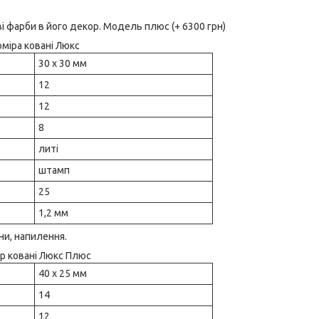
і фарби в його декор. Модель плюс (+ 6300 грн)
оміра ковані Люкс
30 х 30 мм
12
12
8
литі
штамп
25
1,2 мм
ни, напилення.
р ковані Люкс Плюс
40 х 25 мм
14
12