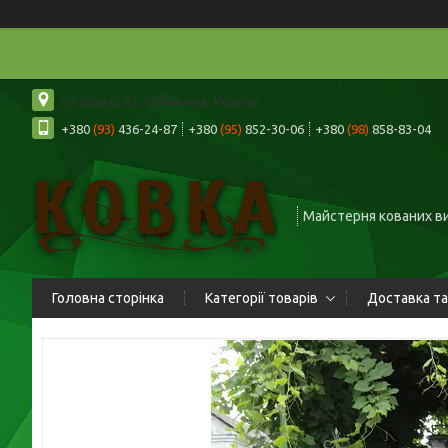
ул. Балки, 35, Радивилов, Україна
+380
(93)
436-24-87
+380
(95)
852-30-06
+380
(98)
858-83-04
Майстерня кованих в
Головна сторінка
Категорії товарів
Доставка та