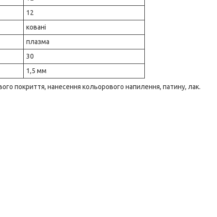
12
ковані
плазма
30
1,5 мм
кового покриття, нанесення кольорового напилення, патину, лак.