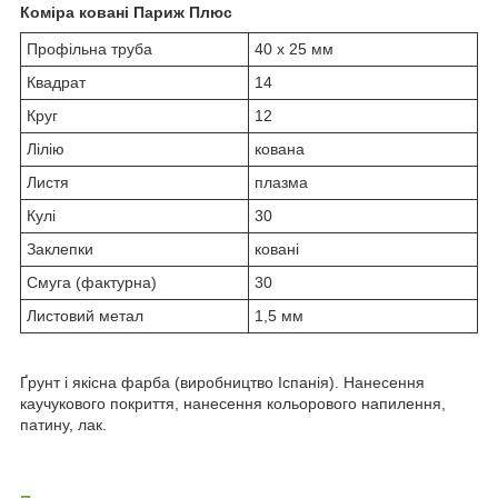
Коміра ковані Париж Плюс
Профільна труба
40 х 25 мм
Квадрат
14
Круг
12
Лілію
кована
Листя
плазма
Кулі
30
Заклепки
ковані
Смуга (фактурна)
30
Листовий метал
1,5 мм
Ґрунт і якісна фарба (виробництво Іспанія). Нанесення
каучукового покриття, нанесення кольорового напилення,
патину, лак.