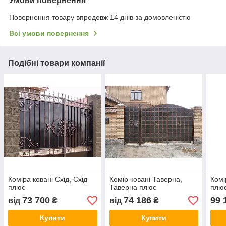
Умови повернення
Повернення товару впродовж 14 днів за домовленістю
Всі умови повернення
Подібні товари компанії
Коміра ковані Схід, Схід
Комір ковані Таверна,
Комі
плюс
Таверна плюс
плю
73 700
74 186
99 
від
₴
від
₴
Купити
Купити