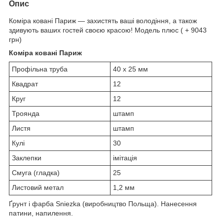
Опис
Коміра ковані Париж — захистять ваші володіння, а також
здивують ваших гостей своєю красою! Модель плюс ( + 9043
грн)
Коміра ковані Париж
Профільна труба
40 х 25 мм
Квадрат
12
Круг
12
Троянда
штамп
Листя
штамп
Кулі
30
Заклепки
імітація
Смуга (гладка)
25
Листовий метал
1,2 мм
Ґрунт і фарба Sniezka (виробництво Польща). Нанесення
патини, напилення.