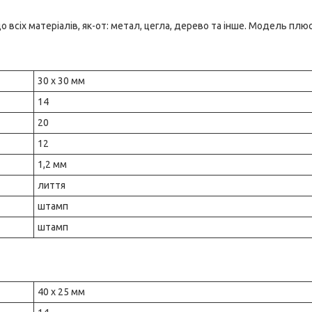
 всіх матеріалів, як-от: метал, цегла, дерево та інше. Модель плюс
30 х 30 мм
14
20
12
1,2 мм
лиття
штамп
штамп
40 х 25 мм