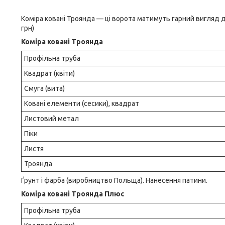
Коміра ковані Троянда — ці ворота матимуть гарний вигляд до
грн)
Коміра ковані Троянда
Профільна труба
Квадрат (квіти)
Смуга (вита)
Ковані елементи (сесики), квадрат
Листовий метал
Піки
Листя
Троянда
Ґрунт і фарба (виробництво Польща). Нанесення патини.
Коміра ковані Троянда Плюс
Профільна труба