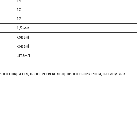
14
12
12
1,5 мм
ковані
ковані
штамп
кового покриття, нанесення кольорового напилення, патину, лак.