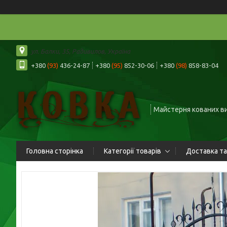
ул. Балки, 35, Радивилов, Україна
+380
(93)
436-24-87
+380
(95)
852-30-06
+380
(98)
858-83-04
Майстерня кованих в
Головна сторінка
Категорії товарів
Доставка та