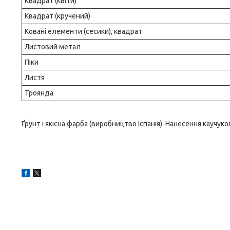
Квадрат (квіти)
Квадрат (кручений)
Ковані елементи (сесики), квадрат
Листовий метал
Піки
Листя
Троянда
Ґрунт і якісна фарба (виробництво Іспанія). Нанесення каучу