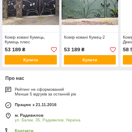
Комір ковані Кумець,
Комір ковані Кумец-2
Комі
Кумець плюс
Дек
53 189
53 189
58 
₴
₴
Купити
Купити
Про нас
Рейтинг не сформований
Менше 5 відгуків за останній рік
Працює з 21.11.2016
м. Радивилов
ул. Балки, 35, Радивилов, Україна
Контакти