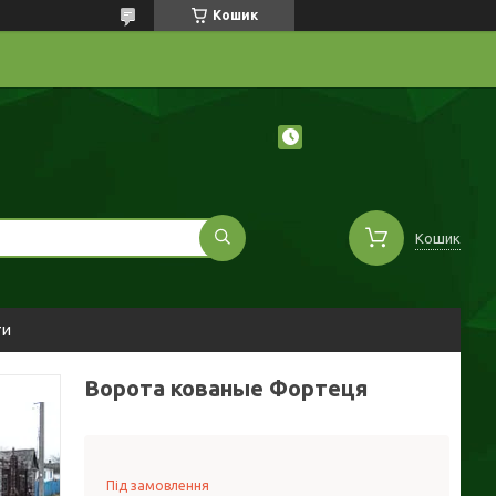
Кошик
Кошик
ти
Ворота кованые Фортеця
Під замовлення