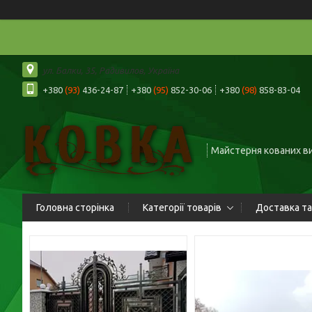
ул. Балки, 35, Радивилов, Україна
+380
(93)
436-24-87
+380
(95)
852-30-06
+380
(98)
858-83-04
Майстерня кованих в
Головна сторінка
Категорії товарів
Доставка та