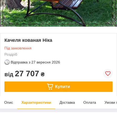
Качеля кованая Ніка
Під замовлення
Роздріб
Відправка з
27 вересня 2026
27 707
від
₴
Купити
Опис
Характеристики
Доставка
Оплата
Умови 