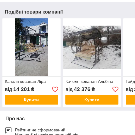
Подібні товари компанії
Качеля кованая Ліра
Качеля кованая Альбіна
Гойд
14 201
42 376
від
₴
від
₴
від
Купити
Купити
Про нас
Рейтинг не сформований
Менше 5 відгуків за останній рік