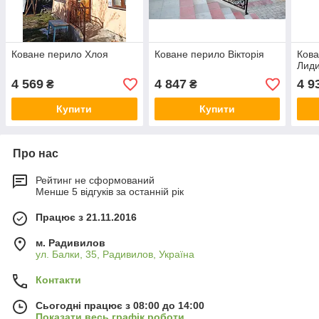
Коване перило Хлоя
Коване перило Вікторія
Кова
Лиди
4 569
4 847
4 9
₴
₴
Купити
Купити
Про нас
Рейтинг не сформований
Менше 5 відгуків за останній рік
Працює з 21.11.2016
м. Радивилов
ул. Балки, 35, Радивилов, Україна
Контакти
Сьогодні працює з 08:00 до 14:00
Показати весь графік роботи