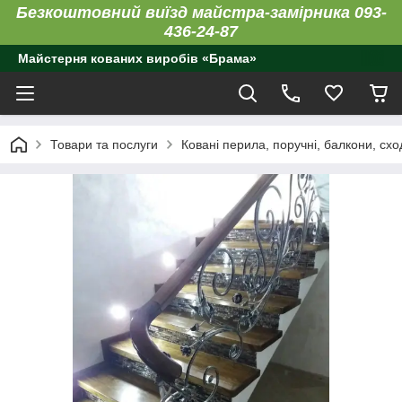
Безкоштовний виїзд майстра-замірника 093-
436-24-87
Майстерня кованих виробів «Брама»
Товари та послуги
Ковані перила, поручні, балкони, схо