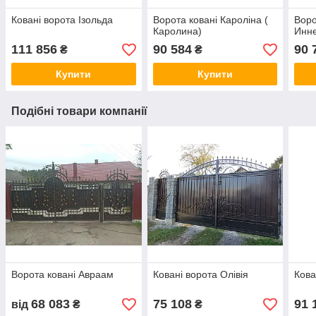
Ковані ворота Ізольда
Ворота ковані Кароліна (
Воро
Каролина)
Инн
111 856
90 584
90 
₴
₴
Купити
Купити
Подібні товари компанії
Ворота ковані Авраам
Ковані ворота Олівія
Кова
68 083
75 108
91 
від
₴
₴