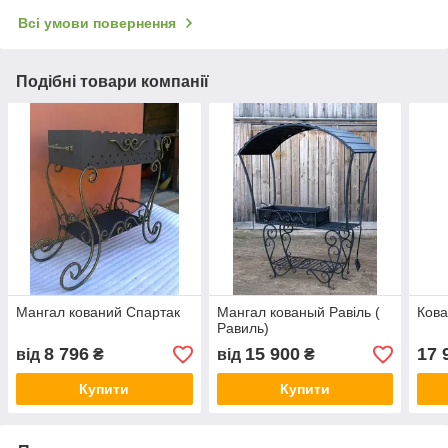
Всі умови повернення
Подібні товари компанії
Мангал кований Спартак
Мангал кованый Равіль (
Кова
Равиль)
8 796
15 900
17 
від
₴
від
₴
Купити
Купити