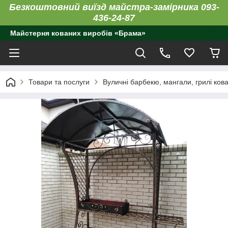
Безкоштовний виїзд майстра-замірника 093-
436-24-87
Майстерня кованих виробів «Брама»
Товари та послуги
Вуличні барбекю, мангали, грилі кова